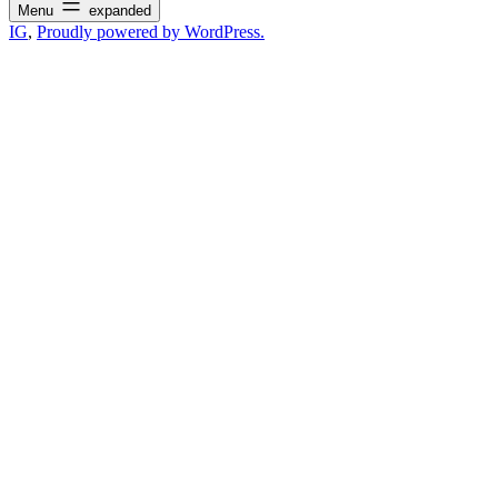
Menu
expanded
IG
,
Proudly powered by WordPress.