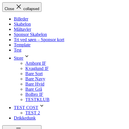
Skip
Close
collapsed
to
content
Billeder
Skabelon
Måltavler
Sponsor Skabelon
Tri ved søen – Sponsor kort
Template
Test
Store
Arnborg IF
Kvaglund IF
Bare Sort
Bare Navy
Bare Hvid
Bare Grå
Bolbro IF
TESTKLUB
TEST COST
TEST 2
Drikkedunk