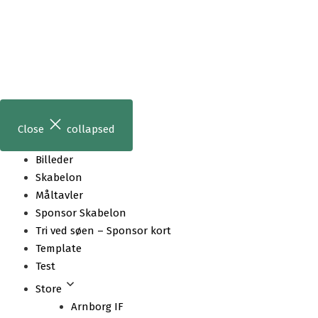
Skip
to
content
Close
collapsed
Billeder
Skabelon
Måltavler
Sponsor Skabelon
Tri ved søen – Sponsor kort
Template
Test
Store
Arnborg IF