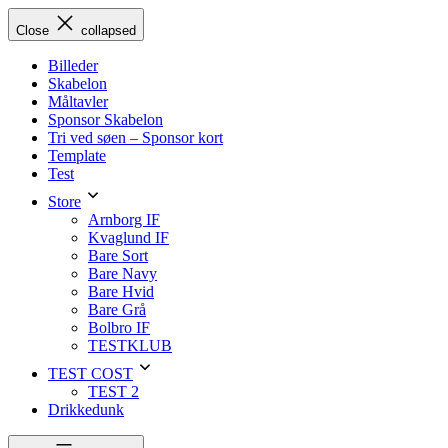
Skip
Close
collapsed
to
content
Billeder
Skabelon
Måltavler
Sponsor Skabelon
Tri ved søen – Sponsor kort
Template
Test
Store
Arnborg IF
Kvaglund IF
Bare Sort
Bare Navy
Bare Hvid
Bare Grå
Bolbro IF
TESTKLUB
TEST COST
TEST 2
Drikkedunk