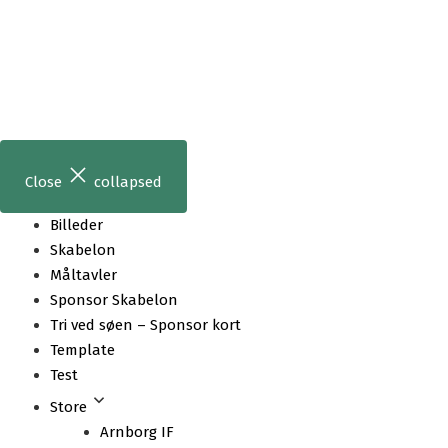
Skip
to
content
Close
collapsed
Billeder
Skabelon
Måltavler
Sponsor Skabelon
Tri ved søen – Sponsor kort
Template
Test
Store
Arnborg IF