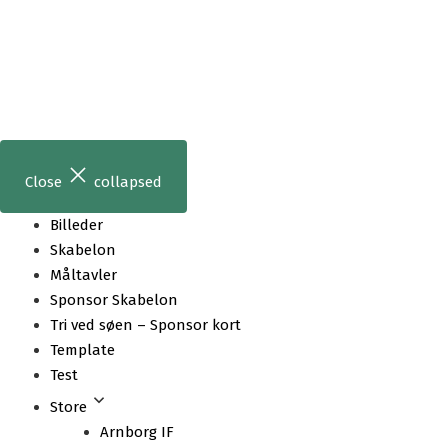
Skip
to
content
Close
collapsed
Billeder
Skabelon
Måltavler
Sponsor Skabelon
Tri ved søen – Sponsor kort
Template
Test
Store
Arnborg IF