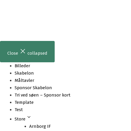
Skip
to
content
Close
collapsed
Billeder
Skabelon
Måltavler
Sponsor Skabelon
Tri ved søen – Sponsor kort
Template
Test
Store
Arnborg IF