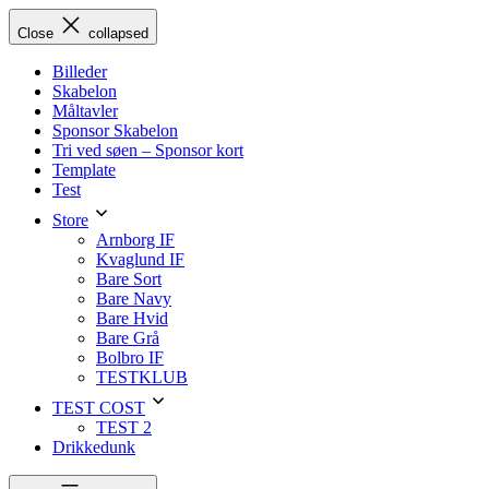
Skip
Close
collapsed
to
content
Billeder
Skabelon
Måltavler
Sponsor Skabelon
Tri ved søen – Sponsor kort
Template
Test
Store
Arnborg IF
Kvaglund IF
Bare Sort
Bare Navy
Bare Hvid
Bare Grå
Bolbro IF
TESTKLUB
TEST COST
TEST 2
Drikkedunk