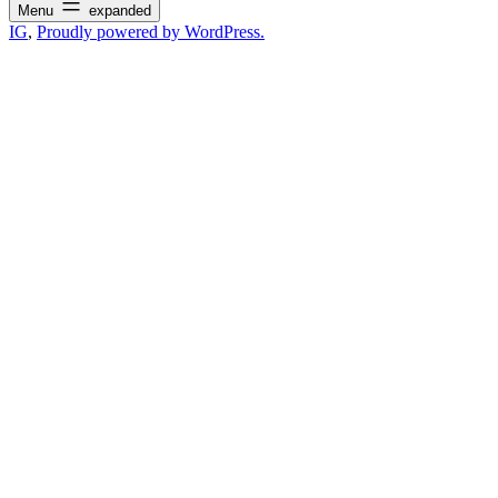
Menu
expanded
IG
,
Proudly powered by WordPress.