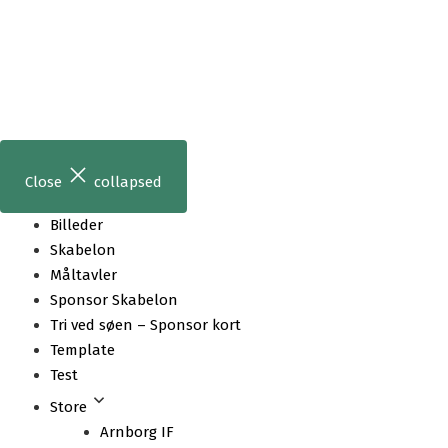
Skip
to
content
Close
collapsed
Billeder
Skabelon
Måltavler
Sponsor Skabelon
Tri ved søen – Sponsor kort
Template
Test
Store
Arnborg IF